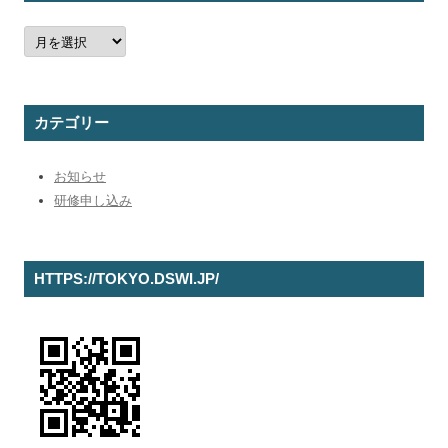
過
去
の
お
し
ら
せ
カテゴリー
お知らせ
研修申し込み
HTTPS://TOKYO.DSWI.JP/