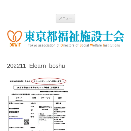
コ
ン
東京都福祉施設士会
テ
ン
ツ
メニュー
へ
ス
キ
ッ
プ
202211_Elearn_boshu