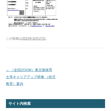
この投稿は
2022年10月27日
。
投
←
（全回ZOOM）東京都保育
稿
士等キャリアアップ研修 （幼児
ナ
教育）案内
ビ
ゲ
サイト内検索
ー